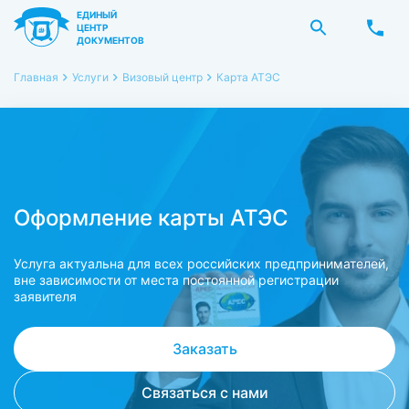
ЕДИНЫЙ
ЦЕНТР
ДОКУМЕНТОВ
Главная
Услуги
Визовый центр
Карта АТЭС
Оформление карты АТЭС
Услуга актуальна для всех российских предпринимателей,
вне зависимости от места постоянной регистрации
заявителя
Заказать
Связаться с нами