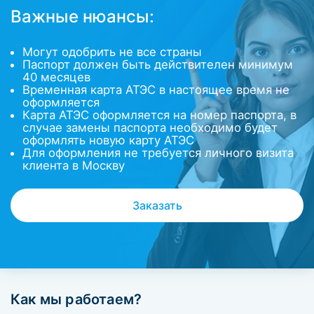
Важные нюансы:
Могут одобрить не все страны
Паспорт должен быть действителен минимум
40 месяцев
Временная карта АТЭС в настоящее время не
оформляется
Карта АТЭС оформляется на номер паспорта, в
случае замены паспорта необходимо будет
оформлять новую карту АТЭС
Для оформления не требуется личного визита
клиента в Москву
Заказать
Как мы работаем?