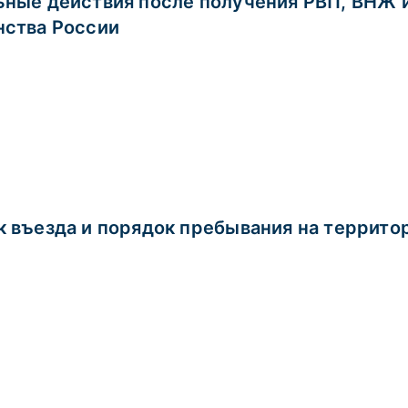
ные действия после получения РВП, ВНЖ 
нства России
 въезда и порядок пребывания на террито