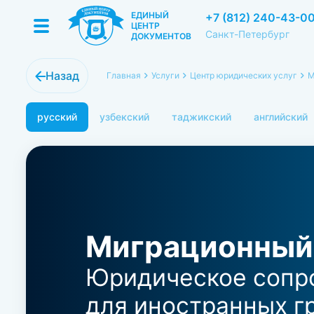
ЕДИНЫЙ
+7 (812) 240-43-0
ЦЕНТР
Санкт-Петербург
ДОКУМЕНТОВ
Назад
Главная
Услуги
Центр юридических услуг
М
русский
узбекский
таджикский
английский
Миграционный
Юридическое сопр
для иностранных г