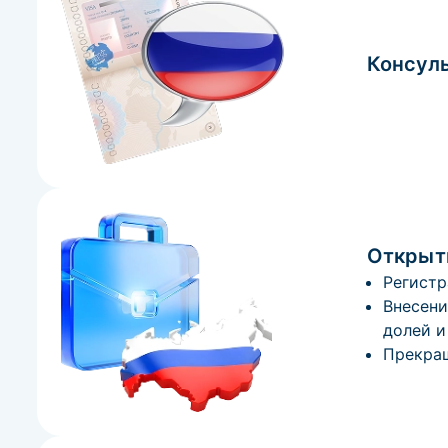
Консуль
Открыти
Регистр
Внесени
долей и 
Прекращ