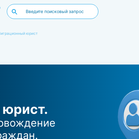
0
играционный юрист
 юрист.
овождение
раждан.