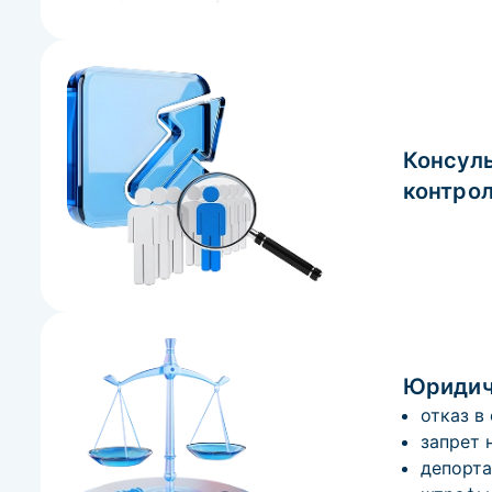
Консуль
контро
Юридич
отказ в
запрет 
депорта