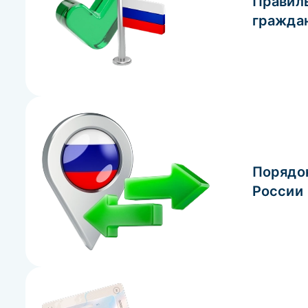
Правиль
гражда
Порядок
России