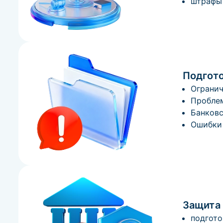
штрафы 
Подгот
Огранич
Проблем
Банковс
Ошибки 
Защита 
подгото