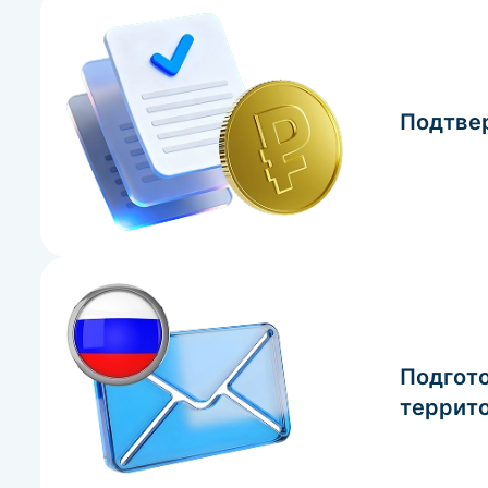
Подтве
Подгот
террит