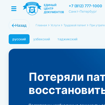
ЕДИНЫЙ
+7 (812) 777-1000
ЦЕНТР
Санкт-Петербург
ДОКУМЕНТОВ
Назад
Главная
Услуги
Трудовой патент
При утрате
русский
узбекский
таджикский
Потеряли па
восстановит