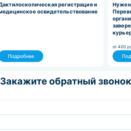
Дактилоскопическая регистрация и
Нужен
медицинское освидетельствование
Перево
органи
завере
курье
от 400 р
Подробнее
Под
Закажите обратный звоно