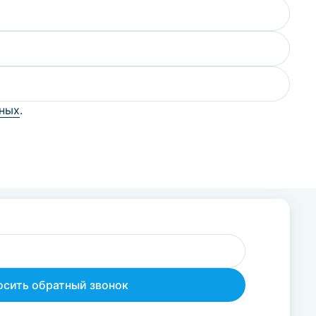
нных
.