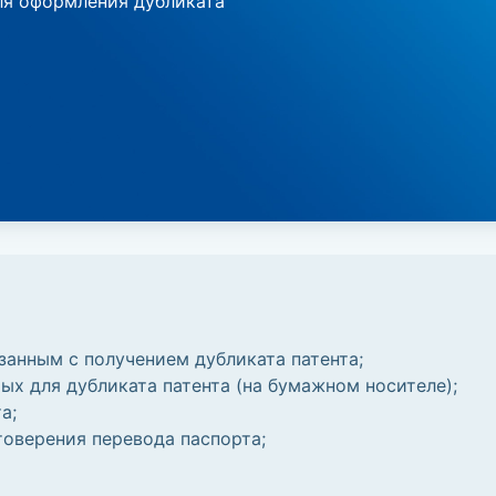
я оформления дубликата
занным с получением дубликата патента;
ых для дубликата патента (на бумажном носителе);
а;
товерения перевода паспорта;