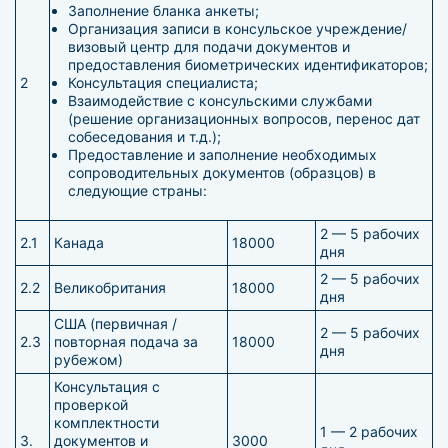
Заполнение бланка анкеты;
Организация записи в консульское учреждение/
визовый центр для подачи документов и
предоставления биометрических идентификаторов;
2
Консультация специалиста;
Взаимодействие с консульскими службами
(решение организационных вопросов, перенос дат
собеседования и т.д.);
Предоставление и заполнение необходимых
сопроводительных документов (образцов) в
следующие страны:
2 — 5 рабочих
2.1
Канада
18000
дня
2 — 5 рабочих
2.2
Великобритания
18000
дня
США (первичная /
2 — 5 рабочих
2.3
повторная подача за
18000
дня
рубежом)
Консультация с
проверкой
комплектности
1 — 2 рабочих
3.
документов и
3000