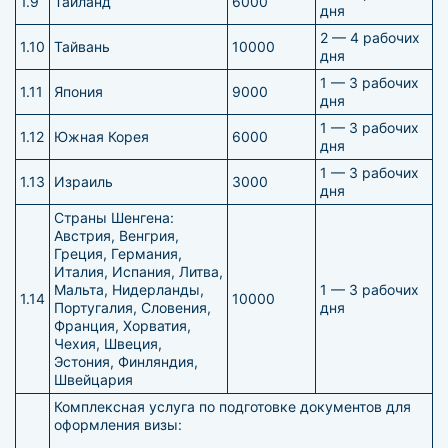
1.9
Таиланд
6000
дня
2 — 4 рабочих
1.10
Тайвань
10000
дня
1 — 3 рабочих
1.11
Япония
9000
дня
1 — 3 рабочих
1.12
Южная Корея
6000
дня
1 — 3 рабочих
1.13
Израиль
3000
дня
Страны Шенгена:
Австрия, Венгрия,
Греция, Германия,
Италия, Испания, Литва,
Мальта, Нидерланды,
1 — 3 рабочих
1.14
10000
Португалия, Словения,
дня
Франция, Хорватия,
Чехия, Швеция,
Эстония, Финляндия,
Швейцария
Комплексная услуга по подготовке документов для
оформления визы: