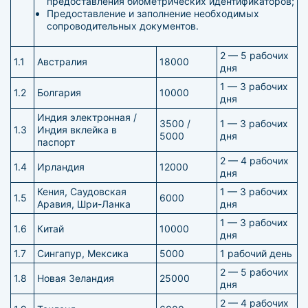
предоставления биометрических идентификаторов;
Предоставление и заполнение необходимых
сопроводительных документов.
2 — 5 рабочих
1.1
Австралия
18000
дня
1 — 3 рабочих
1.2
Болгария
10000
дня
Индия электронная /
3500 /
1 — 3 рабочих
1.3
Индия вклейка в
5000
дня
паспорт
2 — 4 рабочих
1.4
Ирландия
12000
дня
Кения, Саудовская
1 — 3 рабочих
1.5
6000
Аравия, Шри-Ланка
дня
1 — 3 рабочих
1.6
Китай
10000
дня
1.7
Сингапур, Мексика
5000
1 рабочий день
2 — 5 рабочих
1.8
Новая Зеландия
25000
дня
2 — 4 рабочих