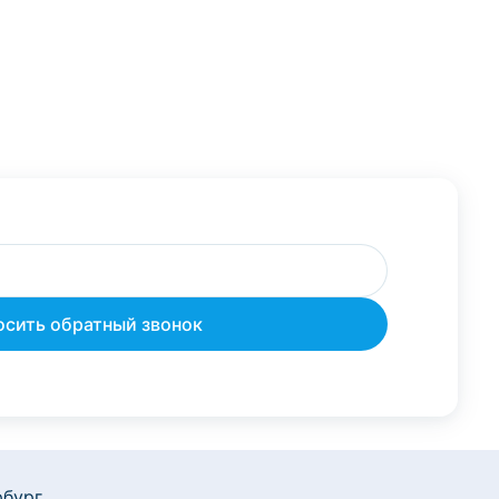
бург,